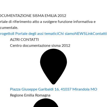
CUMENTAZIONE SISMA EMILIA 2012
rtale di riferimento atto a svolgere funzione informativa e
cumentale.
progetto
Il Portale degli assi tematici
Chi siamo
NEWS
Link
Contatti
ALTRI CONTATTI
Centro documentazione sisma 2012
Piazza Giuseppe Garibaldi 16, 41037 Mirandola MO
Regione Emilia Romagna