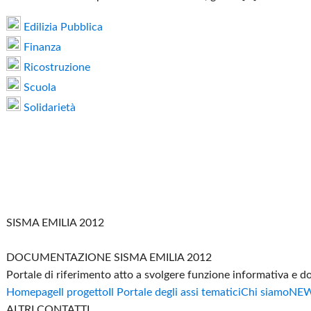
Edilizia Pubblica
Finanza
Ricostruzione
Scuola
Solidarietà
SISMA EMILIA 2012
DOCUMENTAZIONE SISMA EMILIA 2012
Portale di riferimento atto a svolgere funzione informativa e 
Homepage
Il progetto
Il Portale degli assi tematici
Chi siamo
NE
ALTRI CONTATTI