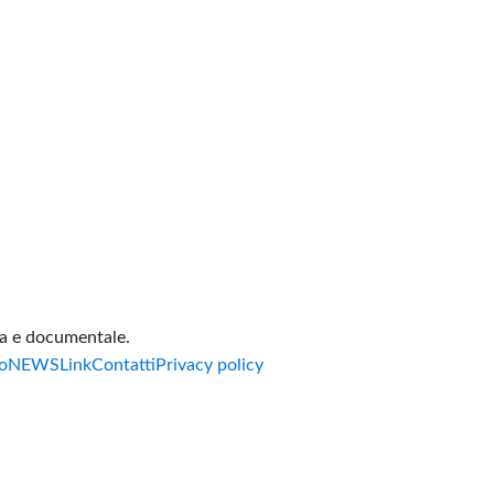
va e documentale.
o
NEWS
Link
Contatti
Privacy policy