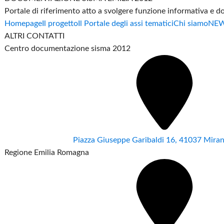
Portale di riferimento atto a svolgere funzione informativa e 
Homepage
Il progetto
Il Portale degli assi tematici
Chi siamo
NE
ALTRI CONTATTI
Centro documentazione sisma 2012
Piazza Giuseppe Garibaldi 16, 41037 Mir
Regione Emilia Romagna