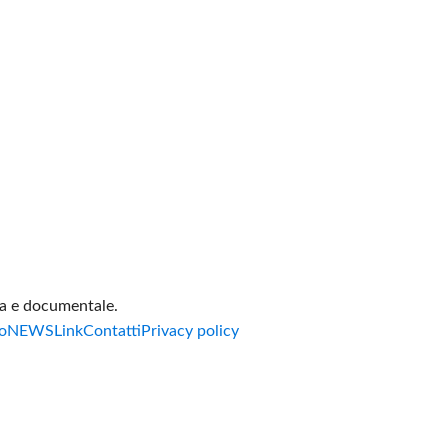
va e documentale.
o
NEWS
Link
Contatti
Privacy policy