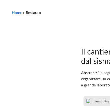
Home
»
Restauro
Il canti
dal sism
Abstract: "In se
organizzare un ca
a grande laborato
Beni Cultura