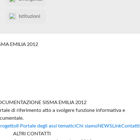
Istituzioni
SMA EMILIA 2012
CUMENTAZIONE SISMA EMILIA 2012
rtale di riferimento atto a svolgere funzione informativa e
cumentale.
progetto
Il Portale degli assi tematici
Chi siamo
NEWS
Link
Contatti
ALTRI CONTATTI