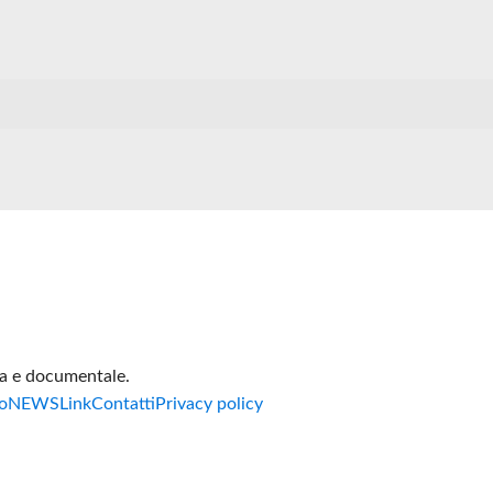
va e documentale.
o
NEWS
Link
Contatti
Privacy policy