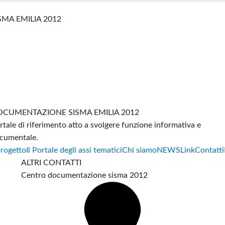
SMA EMILIA 2012
CUMENTAZIONE SISMA EMILIA 2012
rtale di riferimento atto a svolgere funzione informativa e
cumentale.
progetto
Il Portale degli assi tematici
Chi siamo
NEWS
Link
Contatti
ALTRI CONTATTI
Centro documentazione sisma 2012