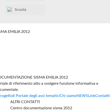
Scuola
SMA EMILIA 2012
CUMENTAZIONE SISMA EMILIA 2012
rtale di riferimento atto a svolgere funzione informativa e
cumentale.
progetto
Il Portale degli assi tematici
Chi siamo
NEWS
Link
Contatti
ALTRI CONTATTI
Centro documentazione sisma 2012