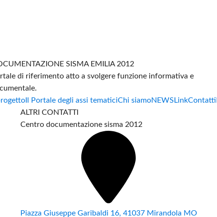
CUMENTAZIONE SISMA EMILIA 2012
rtale di riferimento atto a svolgere funzione informativa e
cumentale.
progetto
Il Portale degli assi tematici
Chi siamo
NEWS
Link
Contatti
ALTRI CONTATTI
Centro documentazione sisma 2012
Piazza Giuseppe Garibaldi 16, 41037 Mirandola MO