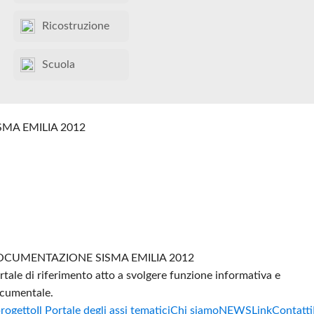
Ricostruzione
Scuola
SMA EMILIA 2012
CUMENTAZIONE SISMA EMILIA 2012
rtale di riferimento atto a svolgere funzione informativa e
cumentale.
progetto
Il Portale degli assi tematici
Chi siamo
NEWS
Link
Contatti