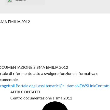
SMA EMILIA 2012
CUMENTAZIONE SISMA EMILIA 2012
rtale di riferimento atto a svolgere funzione informativa e
cumentale.
progetto
Il Portale degli assi tematici
Chi siamo
NEWS
Link
Contatti
ALTRI CONTATTI
Centro documentazione sisma 2012