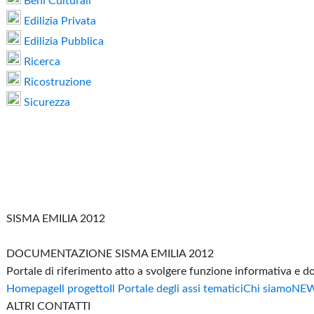
Beni Culturali
Edilizia Privata
Edilizia Pubblica
Ricerca
Ricostruzione
Sicurezza
SISMA EMILIA 2012
DOCUMENTAZIONE SISMA EMILIA 2012
Portale di riferimento atto a svolgere funzione informativa e 
Homepage
Il progetto
Il Portale degli assi tematici
Chi siamo
NE
ALTRI CONTATTI