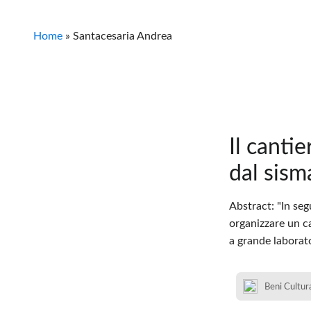
Home
»
Santacesaria Andrea
Il canti
dal sism
Abstract: "In se
organizzare un ca
a grande laborato
Beni Cultura