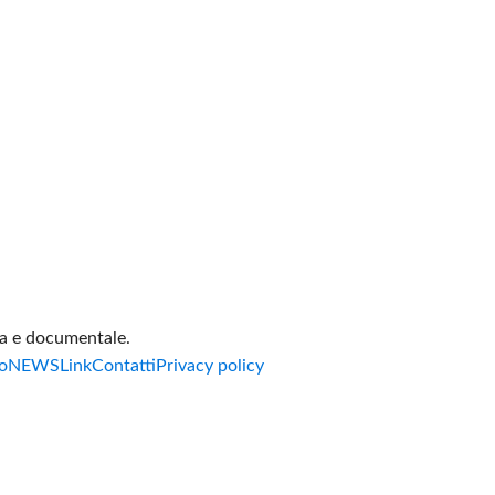
va e documentale.
o
NEWS
Link
Contatti
Privacy policy