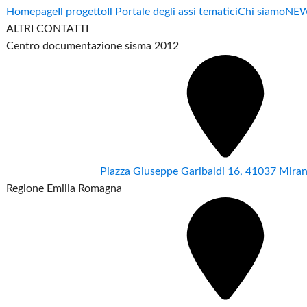
Homepage
Il progetto
Il Portale degli assi tematici
Chi siamo
NE
ALTRI CONTATTI
Centro documentazione sisma 2012
Piazza Giuseppe Garibaldi 16, 41037 Mir
Regione Emilia Romagna