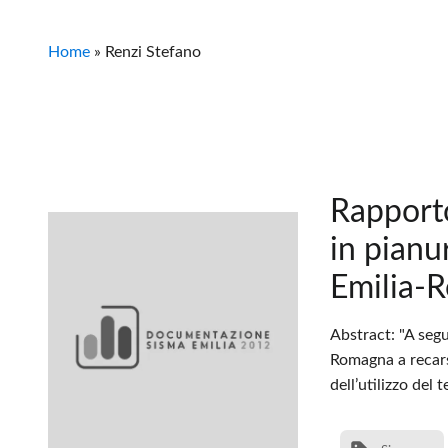
Home
»
Renzi Stefano
Rapporto
in pian
Emilia-
Abstract: "A segu
Romagna a recarsi
dell’utilizzo del t