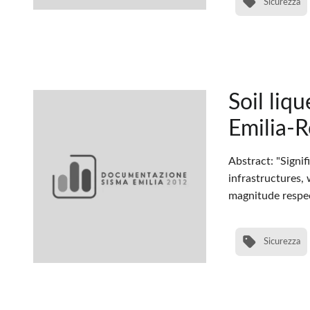
Sicurezza
Soil liq
Emilia-R
Abstract: "Signi
infrastructures,
magnitude respect
Sicurezza