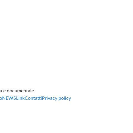
va e documentale.
o
NEWS
Link
Contatti
Privacy policy