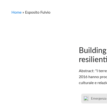
Home
»
Esposito Fulvio
Building
resilient
Abstract: "I terr
2016 hanno prodot
culturale e rela
Emergenza