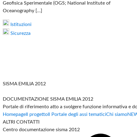
Geofisica Sperimentale (OGS; National Institute of
Oceanography […]
Istituzioni
Sicurezza
SISMA EMILIA 2012
DOCUMENTAZIONE SISMA EMILIA 2012
Portale di riferimento atto a svolgere funzione informativa e 
Homepage
Il progetto
Il Portale degli assi tematici
Chi siamo
NE
ALTRI CONTATTI
Centro documentazione sisma 2012