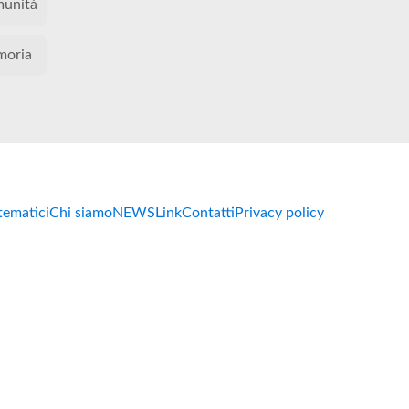
unità
oria
 tematici
Chi siamo
NEWS
Link
Contatti
Privacy policy