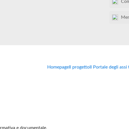
Com
Mem
Homepage
Il progetto
Il Portale degli assi
formativa e documentale.