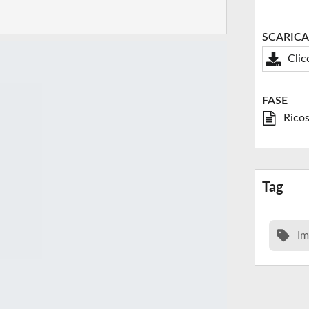
SCARICA
Clic
FASE
Ricos
Tag
Im