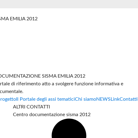
SMA EMILIA 2012
CUMENTAZIONE SISMA EMILIA 2012
rtale di riferimento atto a svolgere funzione informativa e
cumentale.
progetto
Il Portale degli assi tematici
Chi siamo
NEWS
Link
Contatti
ALTRI CONTATTI
Centro documentazione sisma 2012