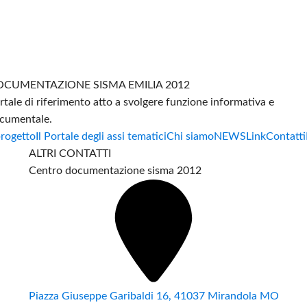
CUMENTAZIONE SISMA EMILIA 2012
rtale di riferimento atto a svolgere funzione informativa e
cumentale.
progetto
Il Portale degli assi tematici
Chi siamo
NEWS
Link
Contatti
ALTRI CONTATTI
Centro documentazione sisma 2012
Piazza Giuseppe Garibaldi 16, 41037 Mirandola MO