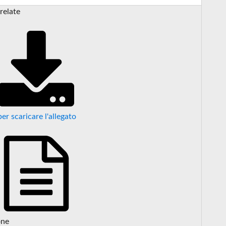
relate
per scaricare l'allegato
one