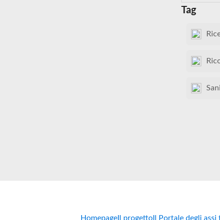
Tag
Ric
Ric
San
Homepage
Il progetto
Il Portale degli assi