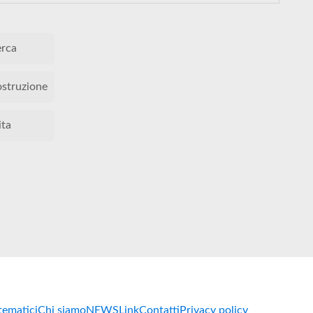
erca
ostruzione
ita
 tematici
Chi siamo
NEWS
Link
Contatti
Privacy policy