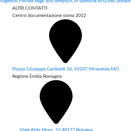
progetto
Il Portale degli assi tematici
Chi siamo
NEWS
Link
Contatti
ALTRI CONTATTI
Centro documentazione sisma 2012
Piazza Giuseppe Garibaldi 16, 41037 Mirandola MO
Regione Emilia Romagna
Viale Aldo Moro ,52 40127 Bologna