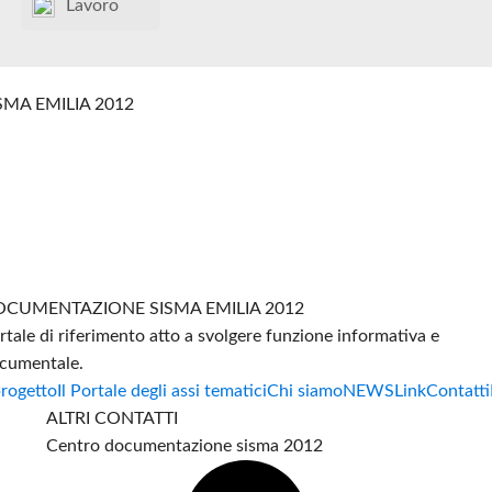
Lavoro
SMA EMILIA 2012
CUMENTAZIONE SISMA EMILIA 2012
rtale di riferimento atto a svolgere funzione informativa e
cumentale.
progetto
Il Portale degli assi tematici
Chi siamo
NEWS
Link
Contatti
ALTRI CONTATTI
Centro documentazione sisma 2012