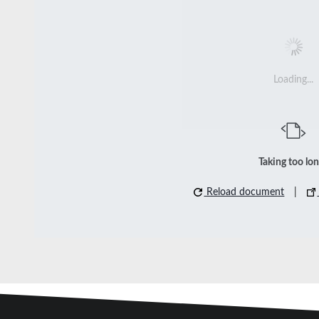
Loading...
Taking too lo
Reload document
|