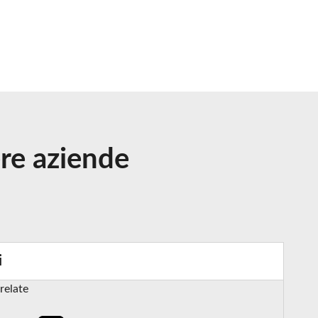
ere aziende
i
relate