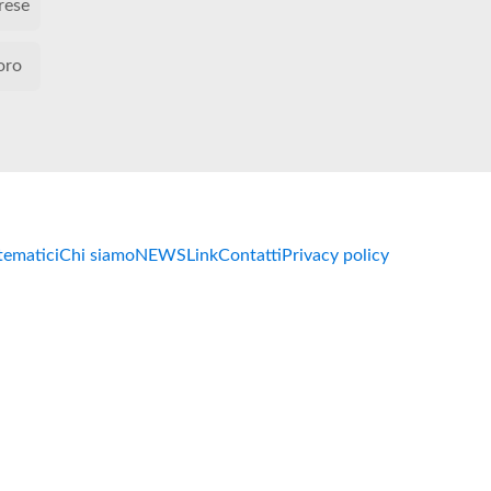
rese
oro
 tematici
Chi siamo
NEWS
Link
Contatti
Privacy policy