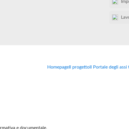
Imp
Lav
Homepage
Il progetto
Il Portale degli assi
formativa e documentale.