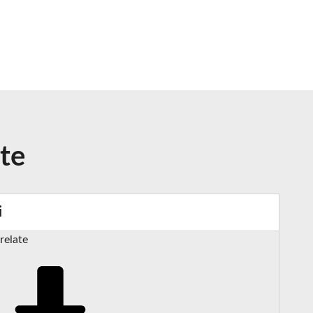
ate
i
relate