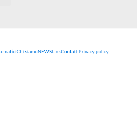
 tematici
Chi siamo
NEWS
Link
Contatti
Privacy policy