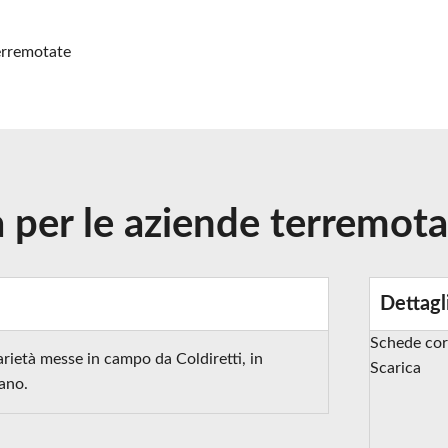
terremotate
à per le aziende terremot
Dettagl
Schede cor
rietà messe in campo da Coldiretti, in
Scarica
iano.