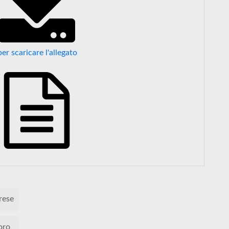
per scaricare l'allegato
rese
oro