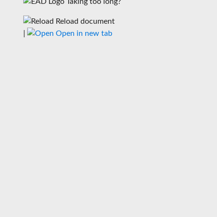
Taking too long?
Reload document
|
Open in new tab