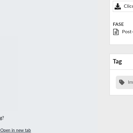
Clic
FASE
Post
Tag
Im
ng?
Open in new tab