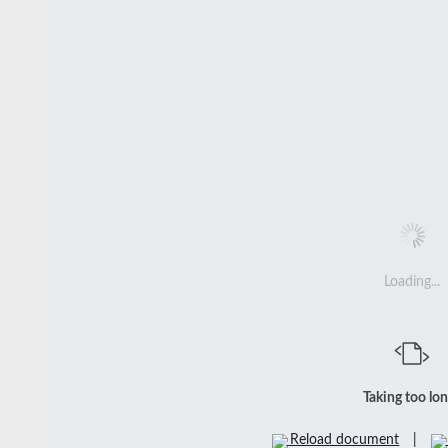
Loading...
Taking too lo
Reload document
|