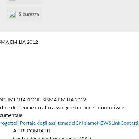
Sicurezza
SMA EMILIA 2012
CUMENTAZIONE SISMA EMILIA 2012
rtale di riferimento atto a svolgere funzione informativa e
cumentale.
progetto
Il Portale degli assi tematici
Chi siamo
NEWS
Link
Contatti
ALTRI CONTATTI
Centro documentazione sisma 2012