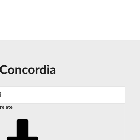
 Concordia
i
relate