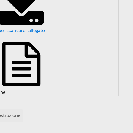
per scaricare l'allegato
one
ostruzione