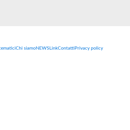
 tematici
Chi siamo
NEWS
Link
Contatti
Privacy policy