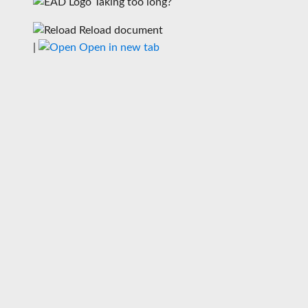
Taking too long?
Reload document
|
Open in new tab