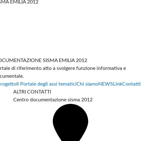
SMA EMILIA 2012
CUMENTAZIONE SISMA EMILIA 2012
rtale di riferimento atto a svolgere funzione informativa e
cumentale.
progetto
Il Portale degli assi tematici
Chi siamo
NEWS
Link
Contatti
ALTRI CONTATTI
Centro documentazione sisma 2012