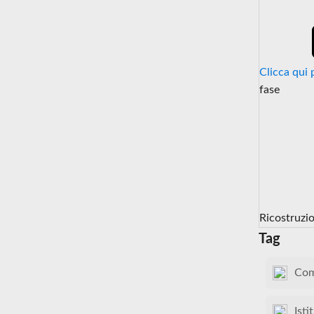
Clicca qui 
fase
Ricostruzi
Tag
Com
Isti