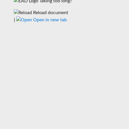
Taking too long?
Reload document
|
Open in new tab