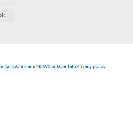
ola
 tematici
Chi siamo
NEWS
Link
Contatti
Privacy policy