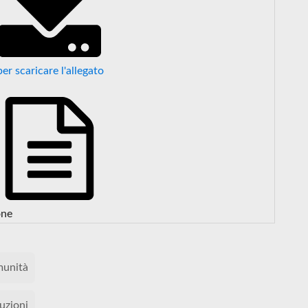
per scaricare l'allegato
one
unità
tuzioni