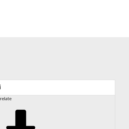
i
relate