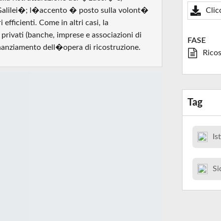
�Galilei�; l�accento � posto sulla volont�
Clic
 efficienti. Come in altri casi, la
 privati (banche, imprese e associazioni di
FASE
inanziamento dell�opera di ricostruzione.
Ricos
Tag
Is
Si