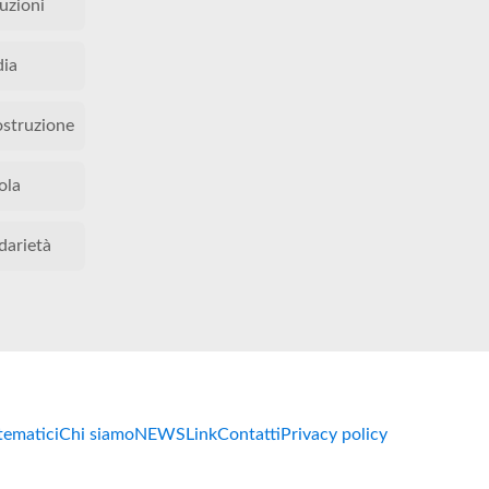
tuzioni
ia
ostruzione
ola
darietà
 tematici
Chi siamo
NEWS
Link
Contatti
Privacy policy