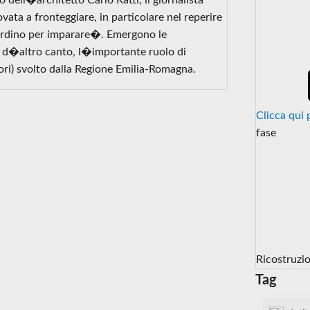
dell�architetto Carlo Ratti, il giornalista
rovata a fronteggiare, in particolare nel reperire
iardino per imparare�. Emergono le
, d�altro canto, l�importante ruolo di
tori) svolto dalla Regione Emilia-Romagna.
Clicca qui 
fase
Ricostruzi
Tag