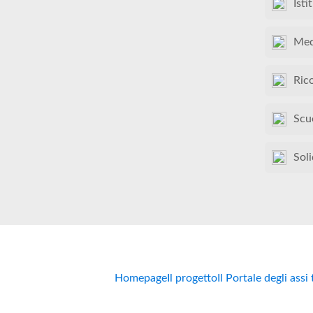
Isti
Med
Ric
Scu
Soli
Homepage
Il progetto
Il Portale degli assi