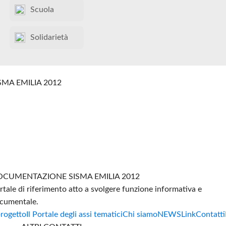
Scuola
Solidarietà
SMA EMILIA 2012
CUMENTAZIONE SISMA EMILIA 2012
rtale di riferimento atto a svolgere funzione informativa e
cumentale.
progetto
Il Portale degli assi tematici
Chi siamo
NEWS
Link
Contatti