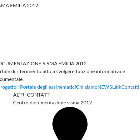
SMA EMILIA 2012
CUMENTAZIONE SISMA EMILIA 2012
rtale di riferimento atto a svolgere funzione informativa e
cumentale.
progetto
Il Portale degli assi tematici
Chi siamo
NEWS
Link
Contatti
ALTRI CONTATTI
Centro documentazione sisma 2012