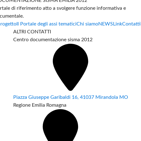
CUMENTAZIONE SISMA EMILIA 2012
rtale di riferimento atto a svolgere funzione informativa e
cumentale.
progetto
Il Portale degli assi tematici
Chi siamo
NEWS
Link
Contatti
ALTRI CONTATTI
Centro documentazione sisma 2012
Piazza Giuseppe Garibaldi 16, 41037 Mirandola MO
Regione Emilia Romagna