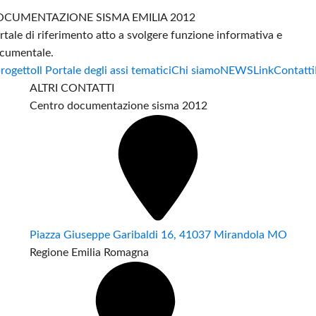
CUMENTAZIONE SISMA EMILIA 2012
rtale di riferimento atto a svolgere funzione informativa e
cumentale.
progetto
Il Portale degli assi tematici
Chi siamo
NEWS
Link
Contatti
ALTRI CONTATTI
Centro documentazione sisma 2012
Piazza Giuseppe Garibaldi 16, 41037 Mirandola MO
Regione Emilia Romagna