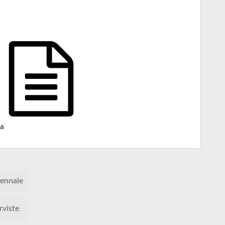
a
ennale
rviste