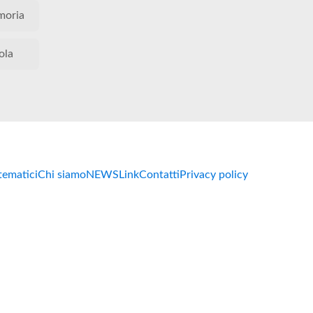
oria
ola
 tematici
Chi siamo
NEWS
Link
Contatti
Privacy policy