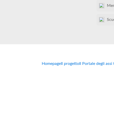
Mem
Scu
Homepage
Il progetto
Il Portale degli assi