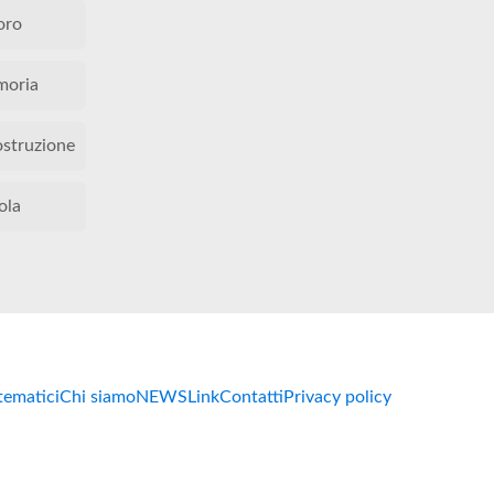
oro
oria
ostruzione
ola
 tematici
Chi siamo
NEWS
Link
Contatti
Privacy policy