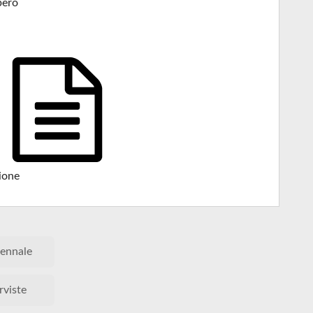
pero
ione
ennale
rviste