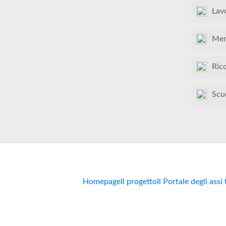
Lav
Mem
Ric
Scu
Homepage
Il progetto
Il Portale degli assi