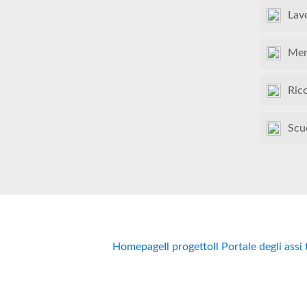
Lav
Mem
Ric
Scu
Homepage
Il progetto
Il Portale degli assi