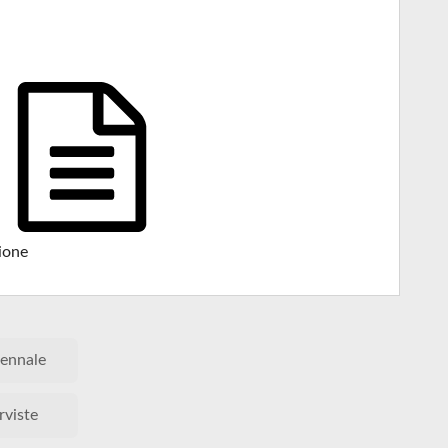
ione
ennale
rviste