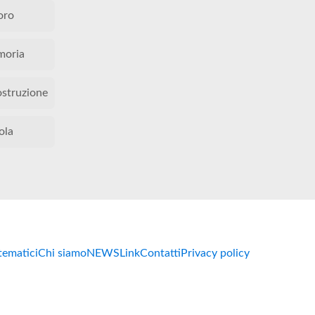
oro
oria
ostruzione
ola
 tematici
Chi siamo
NEWS
Link
Contatti
Privacy policy