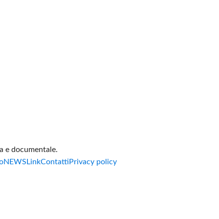
va e documentale.
o
NEWS
Link
Contatti
Privacy policy