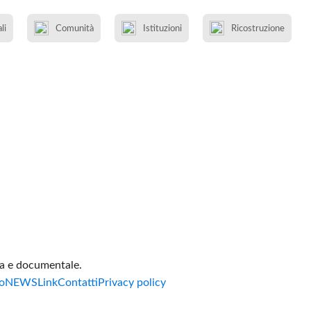
li
Comunità
Istituzioni
Ricostruzione
va e documentale.
o
NEWS
Link
Contatti
Privacy policy