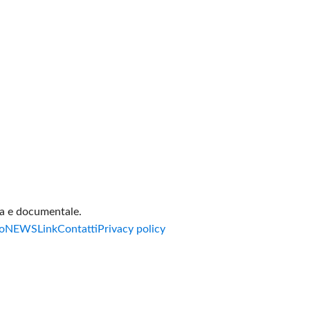
va e documentale.
o
NEWS
Link
Contatti
Privacy policy