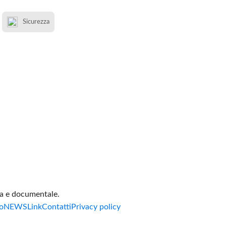
Sicurezza
va e documentale.
o
NEWS
Link
Contatti
Privacy policy