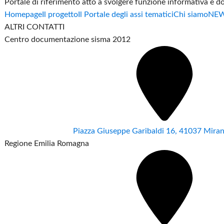
Portale di riferimento atto a svolgere funzione informativa e 
Homepage
Il progetto
Il Portale degli assi tematici
Chi siamo
NE
ALTRI CONTATTI
Centro documentazione sisma 2012
Piazza Giuseppe Garibaldi 16, 41037 Mir
Regione Emilia Romagna