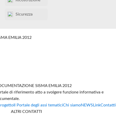
Ricostruzione
Sicurezza
SMA EMILIA 2012
CUMENTAZIONE SISMA EMILIA 2012
rtale di riferimento atto a svolgere funzione informativa e
cumentale.
progetto
Il Portale degli assi tematici
Chi siamo
NEWS
Link
Contatti
ALTRI CONTATTI