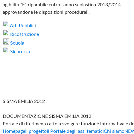
agibilità "E" riparabile entro l’anno scolastico 2013/2014
approvandone le disposizioni procedurali.
Atti Pubblici
Ricostruzione
Scuola
Sicurezza
SISMA EMILIA 2012
DOCUMENTAZIONE SISMA EMILIA 2012
Portale di riferimento atto a svolgere funzione informativa e 
Homepage
Il progetto
Il Portale degli assi tematici
Chi siamo
NE