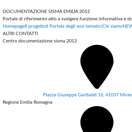
DOCUMENTAZIONE SISMA EMILIA 2012
Portale di riferimento atto a svolgere funzione informativa e 
Homepage
Il progetto
Il Portale degli assi tematici
Chi siamo
NE
ALTRI CONTATTI
Centro documentazione sisma 2012
Piazza Giuseppe Garibaldi 16, 41037 Mir
Regione Emilia Romagna